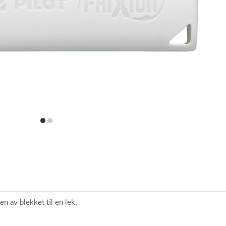
item
item
0
1
n av blekket til en lek.