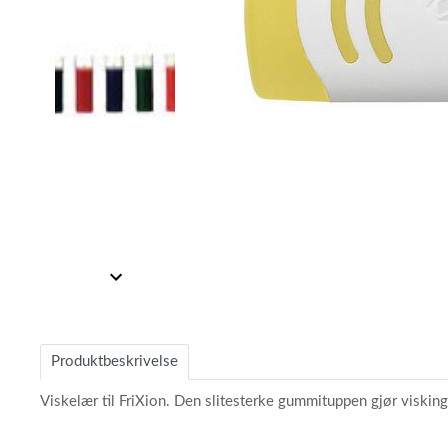
Item
1
Item
of
1
2
of
Produktbeskrivelse
2
Viskelær til FriXion. Den slitesterke gummituppen gjør viskinge