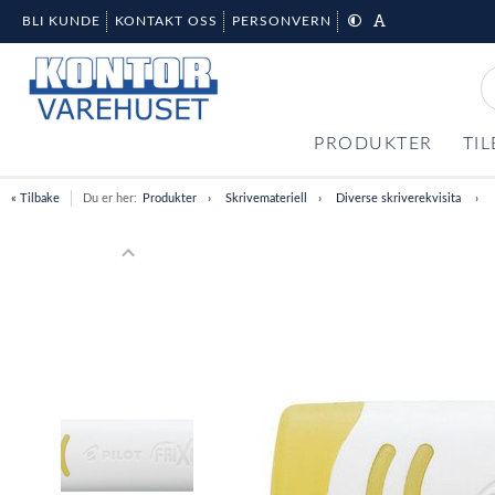
BLI KUNDE
KONTAKT OSS
PERSONVERN
PRODUKTER
TI
« Tilbake
Du er her:
Produkter
Skrivemateriell
Diverse skriverekvisita