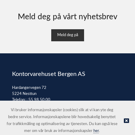
Meld deg på vårt nyhetsbrev
Meld deg på
Kontorvarehuset Bergen AS
Hardangervegen 72
5224 Nesttun
Telefon: :
55 98 50 00
E-post:
post@kontorvarehuset.as
Vi bruker informasjonskapsler (cookies) slik at vi kan yte deg
bedre service. Informasjonskapslene blir hovedsakelig benyttet
for trafikkmåling og optimalisering av tjenesten. Du kan også lese
© Kontorvarehuset Bergen AS |
Nettbutikk levert av Kréatif
mer om vår bruk av informasjonskapsler
her
.