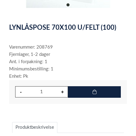
item
0
Item
1
LYNLÅSPOSE 70X100 U/FELT (100)
of
1
Varenummer: 208769
Fjernlager, 1-2 dager
Ant. i forpakning: 1
Minimumsbestilling: 1
Enhet: Pk
Produktbeskrivelse