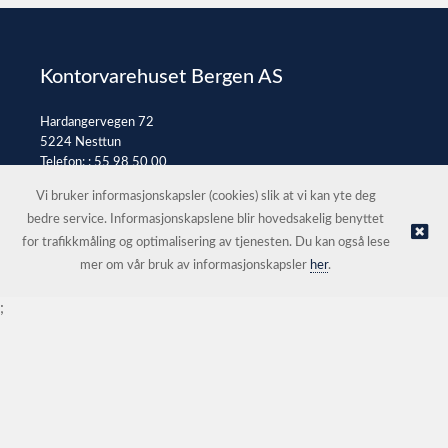
Kontorvarehuset Bergen AS
Hardangervegen 72
5224 Nesttun
Telefon: :
55 98 50 00
E-post:
post@kontorvarehuset.as
Vi bruker informasjonskapsler (cookies) slik at vi kan yte deg
bedre service. Informasjonskapslene blir hovedsakelig benyttet
for trafikkmåling og optimalisering av tjenesten. Du kan også lese
© Kontorvarehuset Bergen AS |
Nettbutikk levert av Kréatif
mer om vår bruk av informasjonskapsler
her
.
;