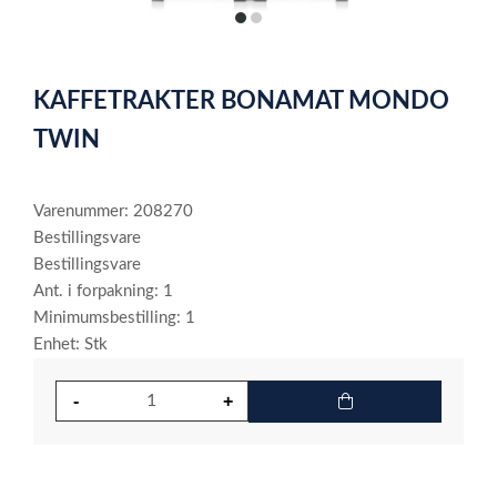
item
item
0
1
Item
1
KAFFETRAKTER BONAMAT MONDO
of
2
TWIN
Varenummer: 208270
Bestillingsvare
Bestillingsvare
Ant. i forpakning: 1
Minimumsbestilling: 1
Enhet: Stk