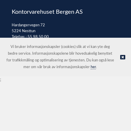
Kontorvarehuset Bergen AS
Hardangervegen 72
5224 Nesttun
Telefon: :
55 98 50 00
E-post:
post@kontorvarehuset.as
Vi bruker informasjonskapsler (cookies) slik at vi kan yte deg
bedre service. Informasjonskapslene blir hovedsakelig benyttet
for trafikkmåling og optimalisering av tjenesten. Du kan også lese
© Kontorvarehuset Bergen AS |
Nettbutikk levert av Kréatif
mer om vår bruk av informasjonskapsler
her
.
;