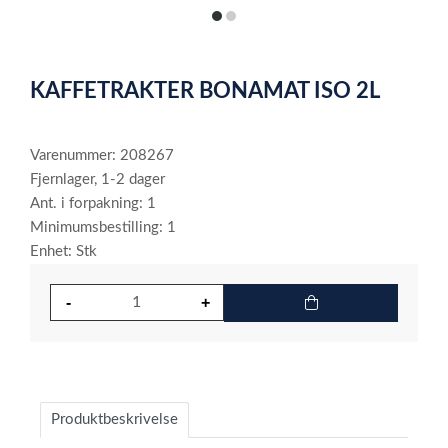
item
item
0
1
Item
1
KAFFETRAKTER BONAMAT ISO 2L
of
2
Varenummer: 208267
Fjernlager, 1-2 dager
Ant. i forpakning: 1
Minimumsbestilling: 1
Enhet: Stk
Produktbeskrivelse