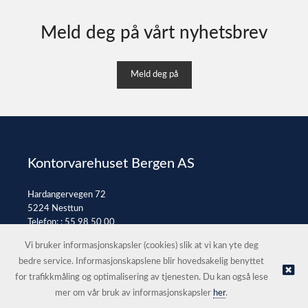
Meld deg på vårt nyhetsbrev
Meld deg på
Kontorvarehuset Bergen AS
Hardangervegen 72
5224 Nesttun
Telefon: :
55 98 50 00
E-post:
post@kontorvarehuset.as
Vi bruker informasjonskapsler (cookies) slik at vi kan yte deg
bedre service. Informasjonskapslene blir hovedsakelig benyttet
for trafikkmåling og optimalisering av tjenesten. Du kan også lese
© Kontorvarehuset Bergen AS |
Nettbutikk levert av Kréatif
mer om vår bruk av informasjonskapsler
her
.