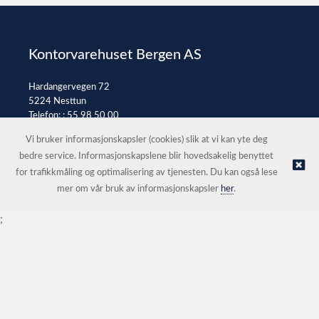
Kontorvarehuset Bergen AS
Hardangervegen 72
5224 Nesttun
Telefon: :
55 98 50 00
E-post:
post@kontorvarehuset.as
Vi bruker informasjonskapsler (cookies) slik at vi kan yte deg
bedre service. Informasjonskapslene blir hovedsakelig benyttet
for trafikkmåling og optimalisering av tjenesten. Du kan også lese
© Kontorvarehuset Bergen AS |
Nettbutikk levert av Kréatif
mer om vår bruk av informasjonskapsler
her
.
;