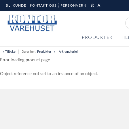
BLI KUNDE
KONTAKT OSS
PERSONVERN
PRODUKTER
TI
« Tilbake
Du er her:
Produkter
Arkivmateriell
Error loading product page.
Object reference not set to an instance of an object.