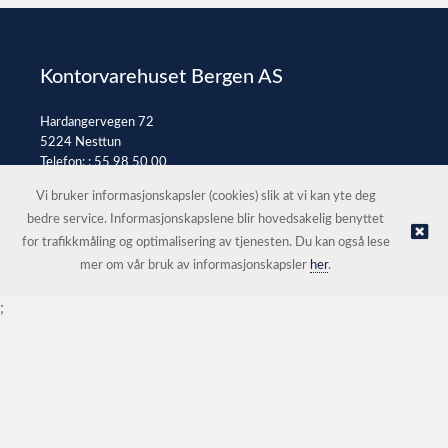
Kontorvarehuset Bergen AS
Hardangervegen 72
5224 Nesttun
Telefon: :
55 98 50 00
E-post:
post@kontorvarehuset.as
Vi bruker informasjonskapsler (cookies) slik at vi kan yte deg
bedre service. Informasjonskapslene blir hovedsakelig benyttet
for trafikkmåling og optimalisering av tjenesten. Du kan også lese
© Kontorvarehuset Bergen AS |
Nettbutikk levert av Kréatif
mer om vår bruk av informasjonskapsler
her
.
;