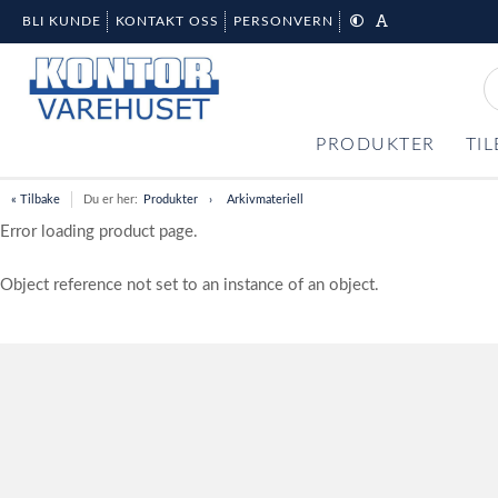
BLI KUNDE
KONTAKT OSS
PERSONVERN
PRODUKTER
TI
« Tilbake
Du er her:
Produkter
Arkivmateriell
Error loading product page.
Object reference not set to an instance of an object.