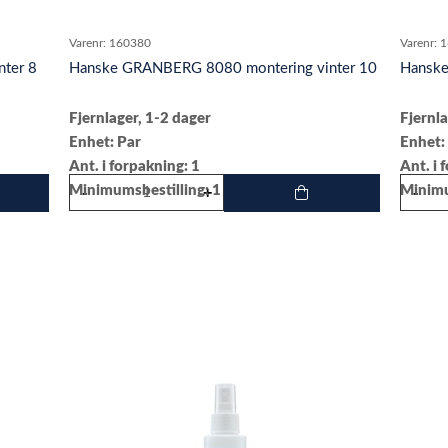
Varenr:
160380
Varenr:
1
ter 8
Hanske GRANBERG 8080 montering vinter 10
Hanske
Fjernlager, 1-2 dager
Fjernla
Enhet: Par
Enhet:
Ant. i forpakning: 1
Ant. i 
Minimumsbestilling: 1
Minimu