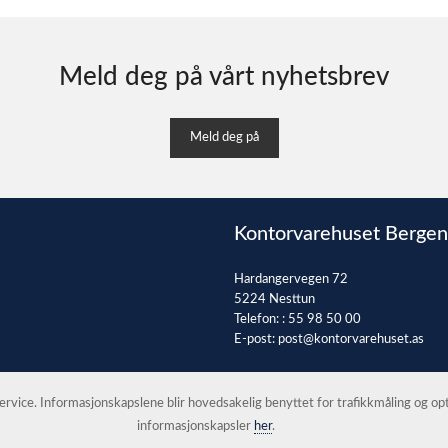
Meld deg på vårt nyhetsbrev
Meld deg på
Kontorvarehuset Bergen
Hardangervegen 72
5224 Nesttun
Telefon: :
55 98 50 00
E-post:
post@kontorvarehuset.as
 service. Informasjonskapslene blir hovedsakelig benyttet for trafikkmåling og o
informasjonskapsler
her
.