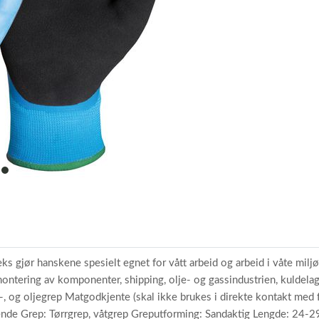
item
0
s gjør hanskene spesielt egnet for vått arbeid og arbeid i våte milj
montering av komponenter, shipping, olje- og gassindustrien, kuldela
r-, og oljegrep Matgodkjente (skal ikke brukes i direkte kontakt me
ende Grep: Tørrgrep, våtgrep Greputforming: Sandaktig Lengde: 24-2