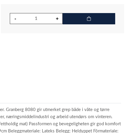
øer. Granberg 8080 gir utmerket grep både i våte og tørre
ger, næringsmiddelindustri og arbeid utendørs om vinteren.
d fettholdig mat) Passformen og bevegeligheten gir god komfort
9cm Beleggmateriale: Lateks Belegg: Heldyppet Fôrmateriale: