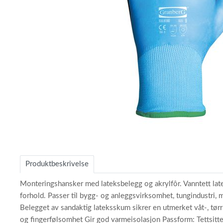
Item
1
of
Produktbeskrivelse
1
Monteringshansker med lateksbelegg og akrylfôr. Vanntett latek
forhold. Passer til bygg- og anleggsvirksomhet, tungindustri, 
Belegget av sandaktig lateksskum sikrer en utmerket våt-, tør
og fingerfølsomhet Gir god varmeisolasjon Passform: Tettsitt