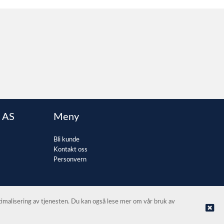
 AS
Meny
Bli kunde
Kontakt oss
Personvern
ptimalisering av tjenesten. Du kan også lese mer om vår bruk av
© Kontorvarehuset Bergen AS |
Nettbutikk levert av Kréatif