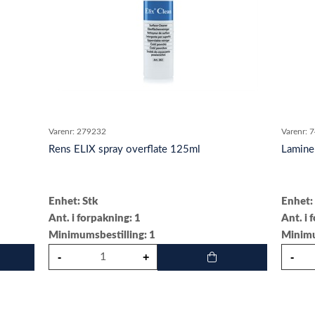
Varenr:
279232
Varenr:
7
Rens ELIX spray overflate 125ml
Lamine
Enhet: Stk
Enhet:
Ant. i forpakning: 1
Ant. i 
Minimumsbestilling: 1
Minimu