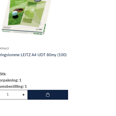
49663
ringslomme LEITZ A4 UDT 80my (100)
 Stk
forpakning: 1
msbestilling: 1