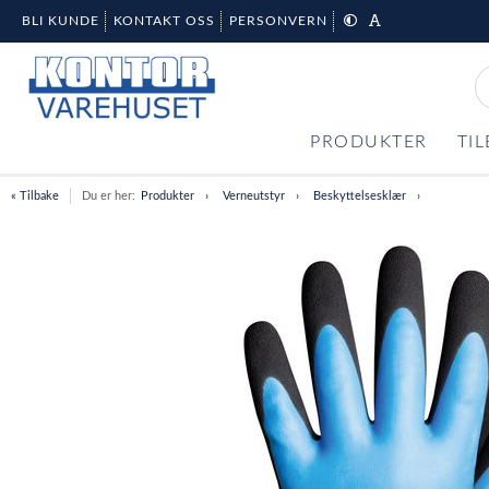
BLI KUNDE
KONTAKT OSS
PERSONVERN
PRODUKTER
TI
« Tilbake
Du er her:
Produkter
Verneutstyr
Beskyttelsesklær