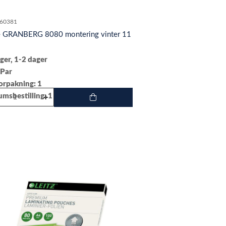
60381
 GRANBERG 8080 montering vinter 11
ger, 1-2 dager
 Par
forpakning: 1
msbestilling: 1