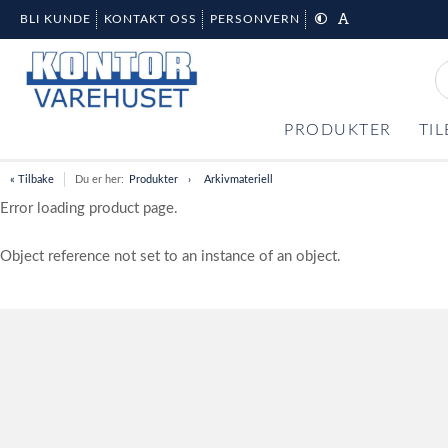
BLI KUNDE
KONTAKT OSS
PERSONVERN
PRODUKTER
TI
« Tilbake
Du er her:
Produkter
Arkivmateriell
Error loading product page.
Object reference not set to an instance of an object.