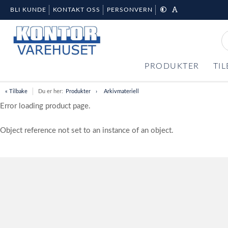
BLI KUNDE
KONTAKT OSS
PERSONVERN
PRODUKTER
TI
« Tilbake
Du er her:
Produkter
Arkivmateriell
Error loading product page.
Object reference not set to an instance of an object.