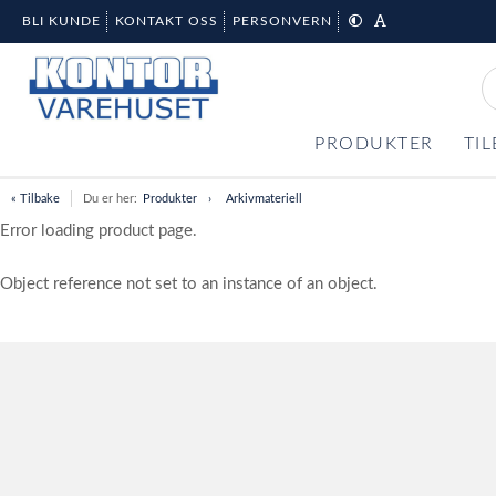
BLI KUNDE
KONTAKT OSS
PERSONVERN
PRODUKTER
TI
« Tilbake
Du er her:
Produkter
Arkivmateriell
Error loading product page.
Object reference not set to an instance of an object.