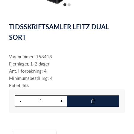
item
item
0
1
Item
1
TIDSSKRIFTSAMLER LEITZ DUAL
of
2
SORT
Varenummer: 158418
Fjernlager, 1-2 dager
Ant. i forpakning: 4
Minimumsbestilling: 4
Enhet: Stk