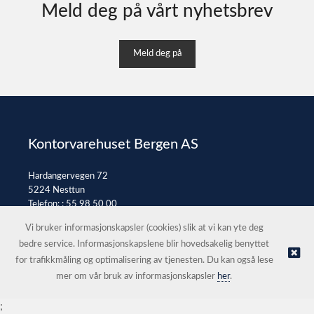
Meld deg på vårt nyhetsbrev
Meld deg på
Kontorvarehuset Bergen AS
Hardangervegen 72
5224 Nesttun
Telefon: :
55 98 50 00
E-post:
post@kontorvarehuset.as
Vi bruker informasjonskapsler (cookies) slik at vi kan yte deg
bedre service. Informasjonskapslene blir hovedsakelig benyttet
for trafikkmåling og optimalisering av tjenesten. Du kan også lese
© Kontorvarehuset Bergen AS |
Nettbutikk levert av Kréatif
mer om vår bruk av informasjonskapsler
her
.
;