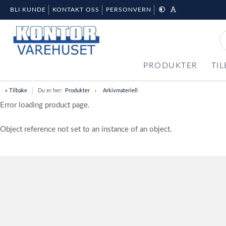
BLI KUNDE
KONTAKT OSS
PERSONVERN
PRODUKTER
TI
« Tilbake
Du er her:
Produkter
Arkivmateriell
Error loading product page.
Object reference not set to an instance of an object.