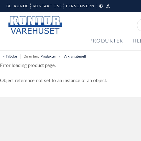
BLI KUNDE
KONTAKT OSS
PERSONVERN
PRODUKTER
TI
« Tilbake
Du er her:
Produkter
Arkivmateriell
Error loading product page.
Object reference not set to an instance of an object.