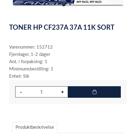
item
item
item
0
1
2
Item
1
TONER HP CF237A 37A 11K SORT
of
3
Varenummer: 152712
Fjernlager, 1-2 dager
Ant. i forpakning: 1
Minimumsbestilling: 1
Enhet: Stk
Produktbeskrivelse