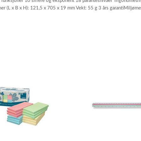
funksjoner 10 siffere og eksponent 18 parantesnivåer Trigonometris
er (L x B x H): 121,5 x 705 x 19 mm Vekt: 55 g 3 års garantiMilj