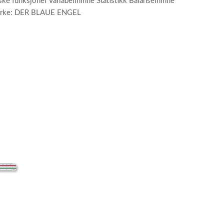
ke funksjoner Variabelminne Statistikk Balanseminne
ømerke: DER BLAUE ENGEL