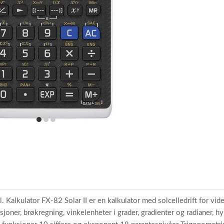
item
item
item
0
1
2
. Kalkulator FX-82 Solar II er en kalkulator med solcelledrift for vid
sjoner, brøkregning, vinkelenheter i grader, gradienter og radianer,