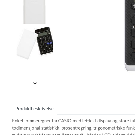
Item
1
Item
of
1
3
of
Produktbeskrivelse
3
Enkel lommeregner fra CASIO med lettlest display og store tall
todimensjonal statistikk, prosentregning, trigonometriske funk