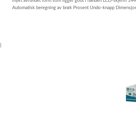
mykt avrundet form som ligger godt i hånden LCD-skjerm 144 
Automatisk beregning av brøk Prosent Undo-knapp Dimensjon
}