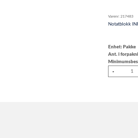
Varenr:
217483
Notatblokk IN
Enhet: Pakke
Ant. i forpakn
Minimumsbesti