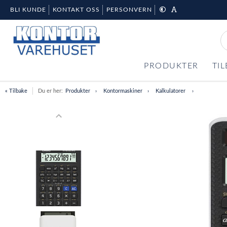
BLI KUNDE
KONTAKT OSS
PERSONVERN
PRODUKTER
TI
« Tilbake
Du er her:
Produkter
Kontormaskiner
Kalkulatorer