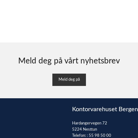
Meld deg på vårt nyhetsbrev
Meld deg på
Kontorvarehuset Bergen
Hardangervegen 72
5224 Nesttun
Telefon: :
55 98 50 00