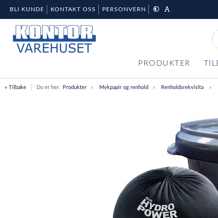
BLI KUNDE
KONTAKT OSS
PERSONVERN
PRODUKTER
TI
« Tilbake
Du er her:
Produkter
Mykpapir og renhold
Renholdsrekvisita