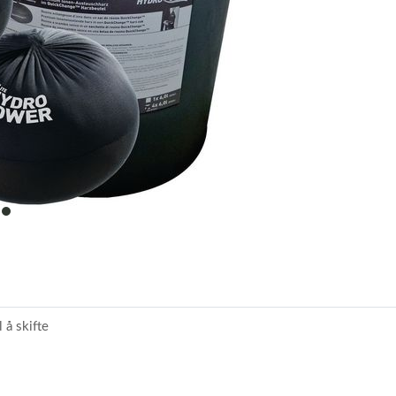
item
0
 å skifte