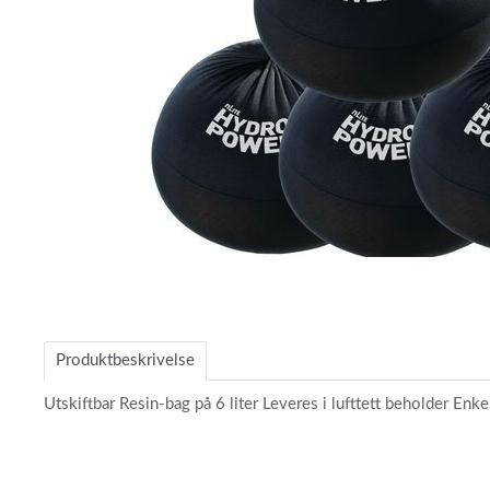
Item
1
of
Produktbeskrivelse
1
Utskiftbar Resin-bag på 6 liter Leveres i lufttett beholder Enkel