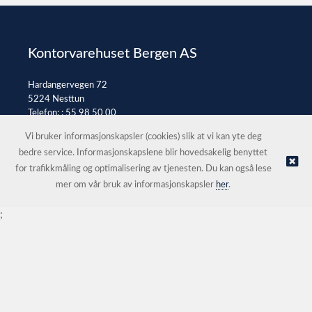
Kontorvarehuset Bergen AS
Hardangervegen 72
5224 Nesttun
Telefon: :
55 98 50 00
E-post:
post@kontorvarehuset.as
Vi bruker informasjonskapsler (cookies) slik at vi kan yte deg
bedre service. Informasjonskapslene blir hovedsakelig benyttet
for trafikkmåling og optimalisering av tjenesten. Du kan også lese
© Kontorvarehuset Bergen AS |
Nettbutikk levert av Kréatif
mer om vår bruk av informasjonskapsler
her
.
;