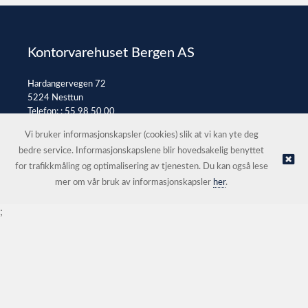
Kontorvarehuset Bergen AS
Hardangervegen 72
5224 Nesttun
Telefon: :
55 98 50 00
E-post:
post@kontorvarehuset.as
Vi bruker informasjonskapsler (cookies) slik at vi kan yte deg
bedre service. Informasjonskapslene blir hovedsakelig benyttet
for trafikkmåling og optimalisering av tjenesten. Du kan også lese
© Kontorvarehuset Bergen AS |
Nettbutikk levert av Kréatif
mer om vår bruk av informasjonskapsler
her
.
;