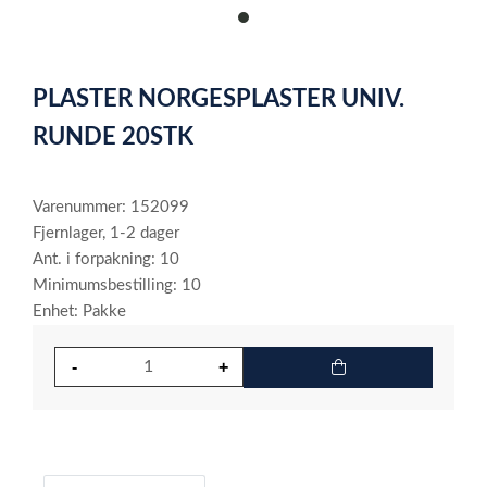
item
0
Item
1
PLASTER NORGESPLASTER UNIV.
of
1
RUNDE 20STK
Varenummer: 152099
Fjernlager, 1-2 dager
Ant. i forpakning: 10
Minimumsbestilling: 10
Enhet: Pakke