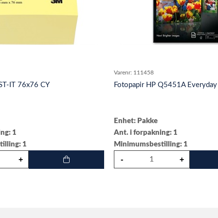
Varenr:
111458
ST-IT 76x76 CY
Fotopapir HP Q5451A Everyday 
Enhet: Pakke
ing: 1
Ant. i forpakning: 1
lling: 1
Minimumsbestilling: 1