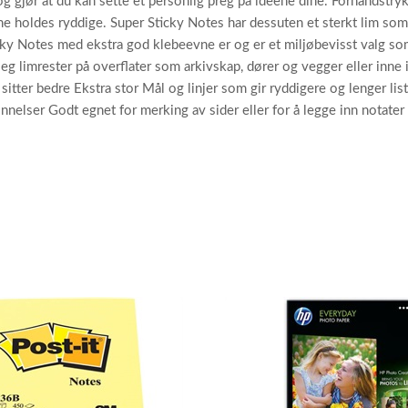
gjør at du kan sette et personlig preg på ideene dine. Forhåndstrykt 
ine holdes ryddige. Super Sticky Notes har dessuten et sterkt lim som
cky Notes med ekstra god klebeevne er og er et miljøbevisst valg som
 seg limrester på overflater som arkivskap, dører og vegger eller inne
itter bedre Ekstra stor Mål og linjer som gir ryddigere og lenger lis
nnelser Godt egnet for merking av sider eller for å legge inn notater 