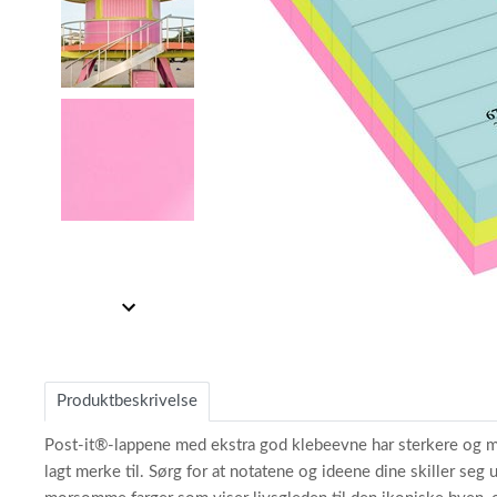
Item
1
Item
of
1
3
of
Produktbeskrivelse
3
Post-it®-lappene med ekstra god klebeevne har sterkere og mer
lagt merke til. Sørg for at notatene og ideene dine skiller seg