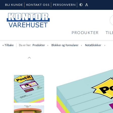
BLI KUNDE
KONTAKT OSS
PERSONVERN
PRODUKTER
TI
« Tilbake
Du er her:
Produkter
Blokker og formularer
Notatblokker