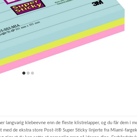
item
item
item
0
1
2
 langvarig klebeevne enn de fleste klistrelapper, og du får dem i mo
 ut med de ekstra store Post-it® Super Sticky linjerte fra Miami-farg