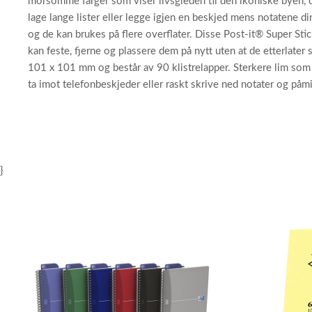
morsomme farger som viser livsgleden til den ikoniske byen, og 
lage lange lister eller legge igjen en beskjed mens notatene d
og de kan brukes på flere overflater. Disse Post-it® Super Sti
kan feste, fjerne og plassere dem på nytt uten at de etterlater
101 x 101 mm og består av 90 klistrelapper. Sterkere lim som s
ta imot telefonbeskjeder eller raskt skrive ned notater og påmi
}