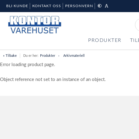
BLI KUNDE
KONTAKT OSS
PERSONVERN
PRODUKTER
TI
« Tilbake
Du er her:
Produkter
Arkivmateriell
Error loading product page.
Object reference not set to an instance of an object.