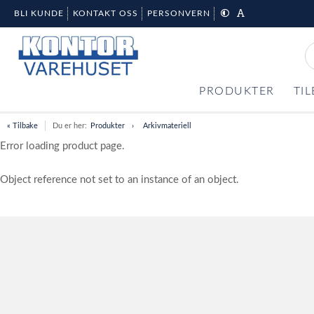
BLI KUNDE
KONTAKT OSS
PERSONVERN
PRODUKTER
TI
« Tilbake
Du er her:
Produkter
Arkivmateriell
Error loading product page.
Object reference not set to an instance of an object.