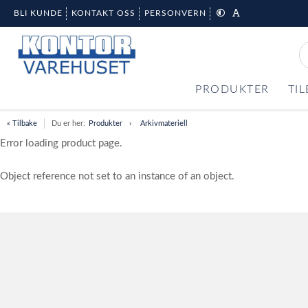
BLI KUNDE
KONTAKT OSS
PERSONVERN
PRODUKTER
TI
« Tilbake
Du er her:
Produkter
Arkivmateriell
Error loading product page.
Object reference not set to an instance of an object.