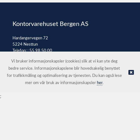
Kontorvarehuset Bergen AS
Hardangervegen 72
5224 Nesttun
Telefon: :
55 98 50 00
E-post:
post@kontorvarehuset.as
Vi bruker informasjonskapsler (cookies) slik at vi kan yte deg
bedre service. Informasjonskapslene blir hovedsakelig benyttet
for trafikkmåling og optimalisering av tjenesten. Du kan også lese
© Kontorvarehuset Bergen AS |
Nettbutikk levert av Kréatif
mer om vår bruk av informasjonskapsler
her
.
;