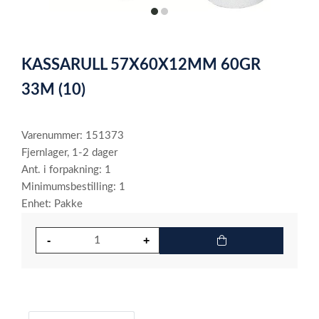
item
item
0
1
Item
1
KASSARULL 57X60X12MM 60GR
of
2
33M (10)
Varenummer: 151373
Fjernlager, 1-2 dager
Ant. i forpakning: 1
Minimumsbestilling: 1
Enhet: Pakke