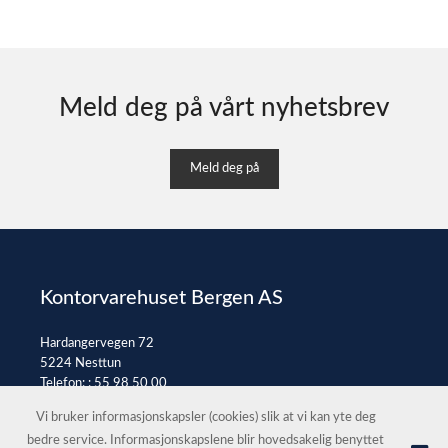
Meld deg på vårt nyhetsbrev
Meld deg på
Kontorvarehuset Bergen AS
Hardangervegen 72
5224 Nesttun
Telefon: :
55 98 50 00
E-post:
post@kontorvarehuset.as
Vi bruker informasjonskapsler (cookies) slik at vi kan yte deg
bedre service. Informasjonskapslene blir hovedsakelig benyttet