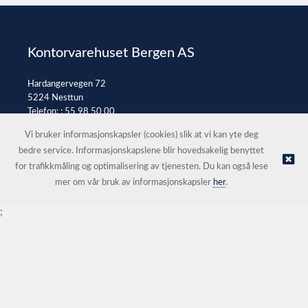
Kontorvarehuset Bergen AS
Hardangervegen 72
5224 Nesttun
Telefon: :
55 98 50 00
E-post:
post@kontorvarehuset.as
Vi bruker informasjonskapsler (cookies) slik at vi kan yte deg
bedre service. Informasjonskapslene blir hovedsakelig benyttet
for trafikkmåling og optimalisering av tjenesten. Du kan også lese
© Kontorvarehuset Bergen AS |
Nettbutikk levert av Kréatif
mer om vår bruk av informasjonskapsler
her
.
;