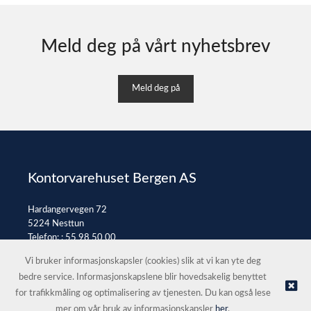
Meld deg på vårt nyhetsbrev
Meld deg på
Kontorvarehuset Bergen AS
Hardangervegen 72
5224 Nesttun
Telefon: :
55 98 50 00
E-post:
post@kontorvarehuset.as
Vi bruker informasjonskapsler (cookies) slik at vi kan yte deg
bedre service. Informasjonskapslene blir hovedsakelig benyttet
for trafikkmåling og optimalisering av tjenesten. Du kan også lese
© Kontorvarehuset Bergen AS |
Nettbutikk levert av Kréatif
mer om vår bruk av informasjonskapsler
her
.