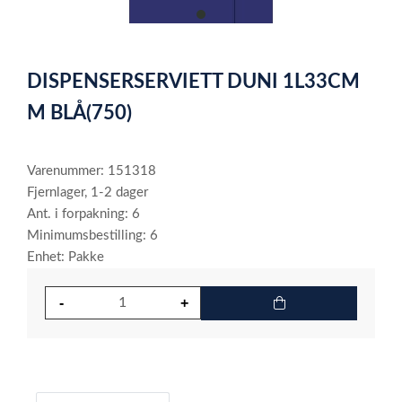
item
0
Item
1
DISPENSERSERVIETT DUNI 1L33CM
of
1
M BLÅ(750)
Varenummer: 151318
Fjernlager, 1-2 dager
Ant. i forpakning: 6
Minimumsbestilling: 6
Enhet: Pakke