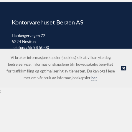
Kontorvarehuset Bergen AS
Hardangervegen 72
5224 Nesttun
Telefon: :
55 98 50 00
E-post:
post@kontorvarehuset.as
Vi bruker informasjonskapsler (cookies) slik at vi kan yte deg
bedre service. Informasjonskapslene blir hovedsakelig benyttet
for trafikkmåling og optimalisering av tjenesten. Du kan også lese
© Kontorvarehuset Bergen AS |
Nettbutikk levert av Kréatif
mer om vår bruk av informasjonskapsler
her
.
;