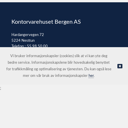
Kontorvarehuset Bergen AS
Hardangervegen 72
5224 Nesttun
Telefon: :
55 98 50 00
E-post:
post@kontorvarehuset.as
Vi bruker informasjonskapsler (cookies) slik at vi kan yte deg
bedre service. Informasjonskapslene blir hovedsakelig benyttet
for trafikkmåling og optimalisering av tjenesten. Du kan også lese
© Kontorvarehuset Bergen AS |
Nettbutikk levert av Kréatif
mer om vår bruk av informasjonskapsler
her
.
;