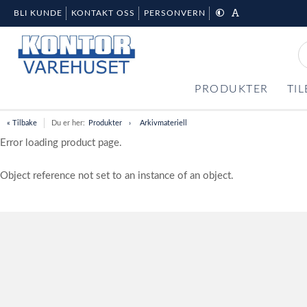
BLI KUNDE
KONTAKT OSS
PERSONVERN
PRODUKTER
TI
« Tilbake
Du er her:
Produkter
Arkivmateriell
Error loading product page.
Object reference not set to an instance of an object.