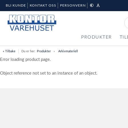
BLI KUNDE
KONTAKT OSS
PERSONVERN
PRODUKTER
TI
« Tilbake
Du er her:
Produkter
Arkivmateriell
Error loading product page.
Object reference not set to an instance of an object.