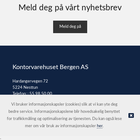
Meld deg på vårt nyhetsbrev
Meld deg på
Kontorvarehuset Bergen AS
Hardangervegen 72
5224 Nesttun
Telefon: :
55 98 50 00
E-post:
post@kontorvarehuset.as
Vi bruker informasjonskapsler (cookies) slik at vi kan yte deg
bedre service. Informasjonskapslene blir hovedsakelig benyttet
for trafikkmåling og optimalisering av tjenesten. Du kan også lese
© Kontorvarehuset Bergen AS |
Nettbutikk levert av Kréatif
mer om vår bruk av informasjonskapsler
her
.
;