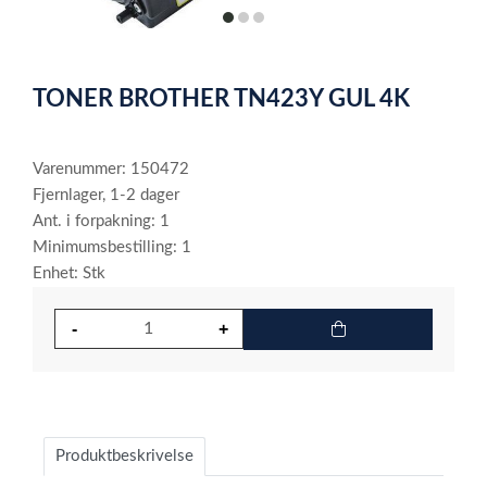
item
item
item
0
1
2
Item
1
TONER BROTHER TN423Y GUL 4K
of
3
Varenummer: 150472
Fjernlager, 1-2 dager
Ant. i forpakning: 1
Minimumsbestilling: 1
Enhet: Stk
Produktbeskrivelse