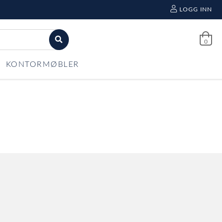
LOGG INN
0
KONTORMØBLER