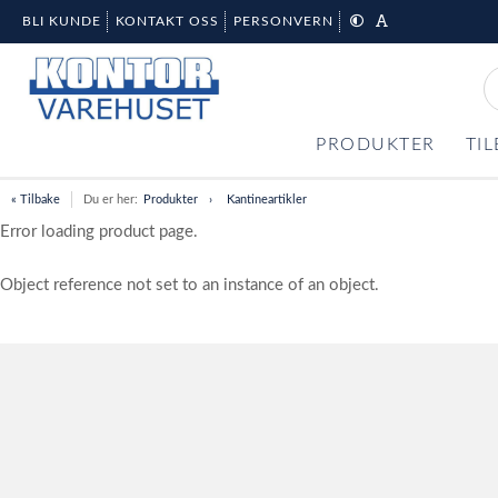
BLI KUNDE
KONTAKT OSS
PERSONVERN
PRODUKTER
TI
« Tilbake
Du er her:
Produkter
Kantineartikler
Error loading product page.
Object reference not set to an instance of an object.