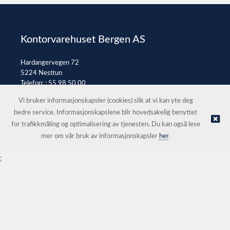
Kontorvarehuset Bergen AS
Hardangervegen 72
5224 Nesttun
Telefon: :
55 98 50 00
E-post:
post@kontorvarehuset.as
Vi bruker informasjonskapsler (cookies) slik at vi kan yte deg
bedre service. Informasjonskapslene blir hovedsakelig benyttet
for trafikkmåling og optimalisering av tjenesten. Du kan også lese
© Kontorvarehuset Bergen AS |
Nettbutikk levert av Kréatif
mer om vår bruk av informasjonskapsler
her
.
;