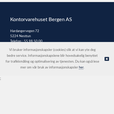
Kontorvarehuset Bergen AS
Hardangervegen 72
5224 Nesttun
Telefon: :
55 98 50 00
E-post:
post@kontorvarehuset.as
Vi bruker informasjonskapsler (cookies) slik at vi kan yte deg
bedre service. Informasjonskapslene blir hovedsakelig benyttet
for trafikkmåling og optimalisering av tjenesten. Du kan også lese
© Kontorvarehuset Bergen AS |
Nettbutikk levert av Kréatif
mer om vår bruk av informasjonskapsler
her
.
;