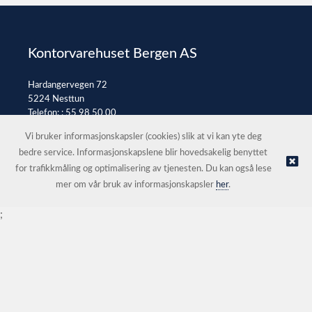
Kontorvarehuset Bergen AS
Hardangervegen 72
5224 Nesttun
Telefon: :
55 98 50 00
E-post:
post@kontorvarehuset.as
Vi bruker informasjonskapsler (cookies) slik at vi kan yte deg
bedre service. Informasjonskapslene blir hovedsakelig benyttet
for trafikkmåling og optimalisering av tjenesten. Du kan også lese
© Kontorvarehuset Bergen AS |
Nettbutikk levert av Kréatif
mer om vår bruk av informasjonskapsler
her
.
;