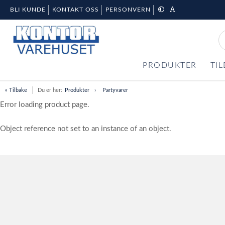
BLI KUNDE
KONTAKT OSS
PERSONVERN
PRODUKTER
TI
« Tilbake
Du er her:
Produkter
Partyvarer
Error loading product page.
Object reference not set to an instance of an object.