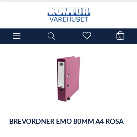
0
item
0
Item
1
BREVORDNER EMO 80MM A4 ROSA
of
1