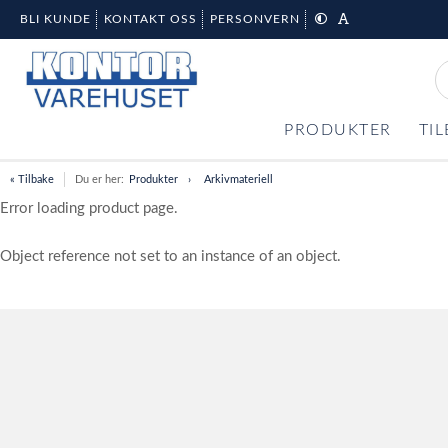
BLI KUNDE
KONTAKT OSS
PERSONVERN
PRODUKTER
TI
« Tilbake
Du er her:
Produkter
Arkivmateriell
Error loading product page.
Object reference not set to an instance of an object.