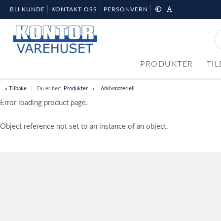
BLI KUNDE
KONTAKT OSS
PERSONVERN
PRODUKTER
TI
« Tilbake
Du er her:
Produkter
Arkivmateriell
Error loading product page.
Object reference not set to an instance of an object.