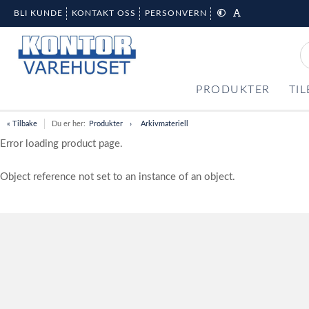
BLI KUNDE
KONTAKT OSS
PERSONVERN
PRODUKTER
TI
« Tilbake
Du er her:
Produkter
Arkivmateriell
Error loading product page.
Object reference not set to an instance of an object.