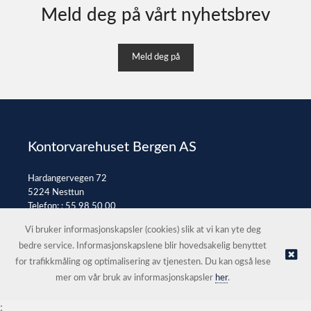
Meld deg på vårt nyhetsbrev
Meld deg på
Kontorvarehuset Bergen AS
Hardangervegen 72
5224 Nesttun
Telefon: :
55 98 50 00
E-post:
post@kontorvarehuset.as
Vi bruker informasjonskapsler (cookies) slik at vi kan yte deg
bedre service. Informasjonskapslene blir hovedsakelig benyttet
for trafikkmåling og optimalisering av tjenesten. Du kan også lese
© Kontorvarehuset Bergen AS |
Nettbutikk levert av Kréatif
mer om vår bruk av informasjonskapsler
her
.
;