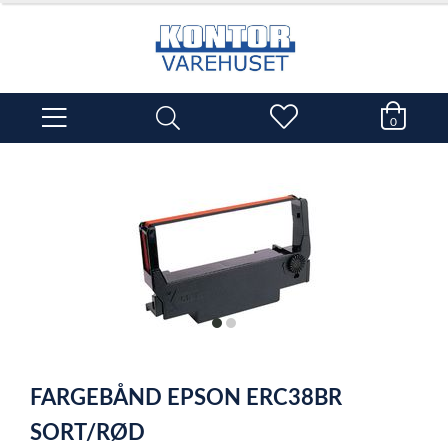
0
item
item
0
1
Item
1
FARGEBÅND EPSON ERC38BR
of
2
SORT/RØD