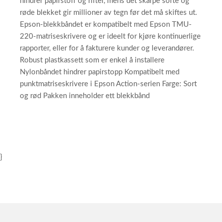
hindrer papirstoff og rifter, mens det skarpe sorte og
røde blekket gir millioner av tegn før det må skiftes ut.
Epson-blekkbåndet er kompatibelt med Epson TMU-
220-matriseskrivere og er ideelt for kjøre kontinuerlige
rapporter, eller for å fakturere kunder og leverandører.
Robust plastkassett som er enkel å installere
Nylonbåndet hindrer papirstopp Kompatibelt med
punktmatriseskrivere i Epson Action-serien Farge: Sort
og rød Pakken inneholder ett blekkbånd
}