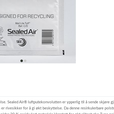
item
item
0
1
lse. Sealed Air® luftputekonvolutten er ypperlig til å sende skjøre g
n er rivesikker for å gi økt beskyttelse. Da denne resirkulerbare pols