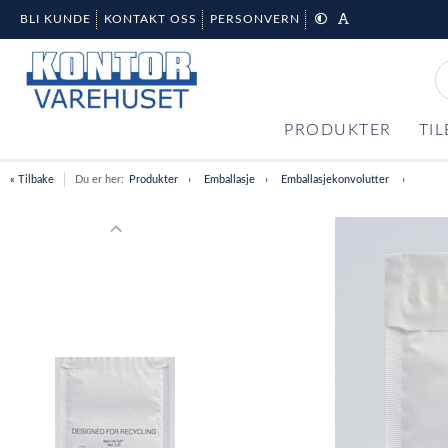
BLI KUNDE
KONTAKT OSS
PERSONVERN
PRODUKTER
TI
« Tilbake
Du er her:
Produkter
Emballasje
Emballasjekonvolutter