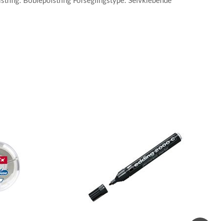
olstring: Boblepolstring Forseglingstype: Selvklebende