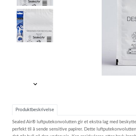
Item
1
Item
of
1
2
of
Produktbeskrivelse
2
Sealed Air® luftputekonvolutten gir et ekstra lag med beskytte
perfekt til å sende sensitive papirer. Dette luftputekonvolutte