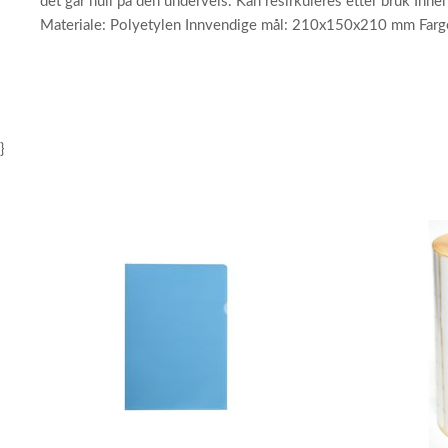
det går hull på den underveis. Kan resirkuleres etter bruk Inne
Materiale: Polyetylen Innvendige mål: 210x150x210 mm Farge
}