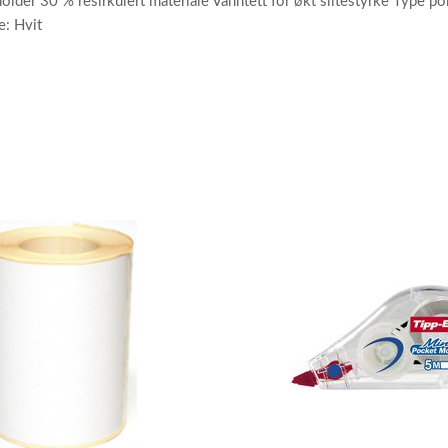
holder 30 % resirkulert materiale Vanntett for økt slitestyrke Type p
: Hvit