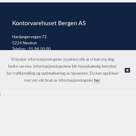
Kontorvarehuset Bergen AS
Hardangervegen 72
5224 Nesttun
Telefon: :
55 98 50 00
E-post:
post@kontorvarehuset.as
Vi bruker informasjonskapsler (cookies) slik at vi kan yte deg
bedre service. Informasjonskapslene blir hovedsakelig benyttet
for trafikkmåling og optimalisering av tjenesten. Du kan også lese
© Kontorvarehuset Bergen AS |
Nettbutikk levert av Kréatif
mer om vår bruk av informasjonskapsler
her
.
;