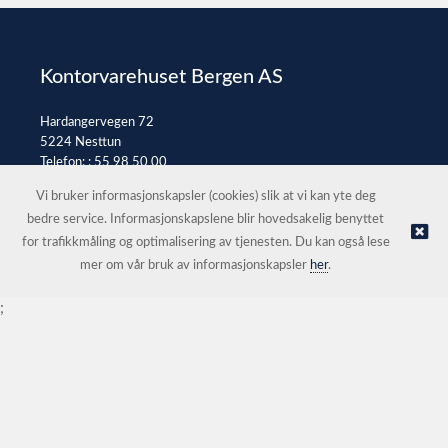
Kontorvarehuset Bergen AS
Hardangervegen 72
5224 Nesttun
Telefon: :
55 98 50 00
E-post:
post@kontorvarehuset.as
Vi bruker informasjonskapsler (cookies) slik at vi kan yte deg
bedre service. Informasjonskapslene blir hovedsakelig benyttet
for trafikkmåling og optimalisering av tjenesten. Du kan også lese
© Kontorvarehuset Bergen AS |
Nettbutikk levert av Kréatif
mer om vår bruk av informasjonskapsler
her
.
;