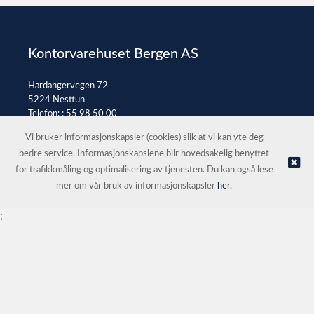
Kontorvarehuset Bergen AS
Hardangervegen 72
5224 Nesttun
Telefon: :
55 98 50 00
E-post:
post@kontorvarehuset.as
Vi bruker informasjonskapsler (cookies) slik at vi kan yte deg
bedre service. Informasjonskapslene blir hovedsakelig benyttet
for trafikkmåling og optimalisering av tjenesten. Du kan også lese
© Kontorvarehuset Bergen AS |
Nettbutikk levert av Kréatif
mer om vår bruk av informasjonskapsler
her
.
;