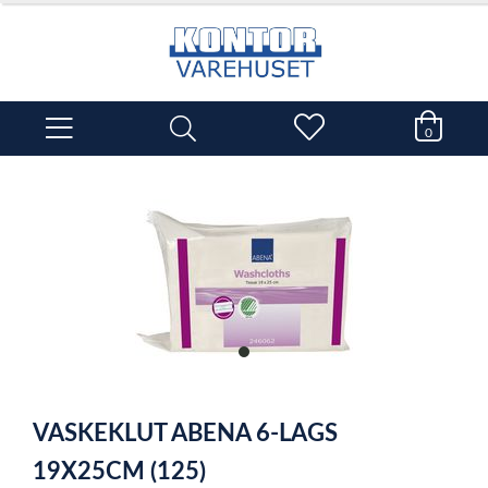
0
item
0
Item
1
VASKEKLUT ABENA 6-LAGS
of
1
19X25CM (125)