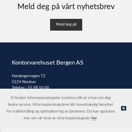
Meld deg på vårt nyhetsbrev
Meld deg på
Kontorvarehuset Bergen AS
Hardangervegen 72
5224 Nesttun
Telefon: :
55 98 50 00
E-post:
post@kontorvarehuset.as
Vi bruker informasjonskapsler (cookies) slik at vi kan yte deg
bedre service. Informasjonskapslene blir hovedsakelig benyttet
for trafikkmåling og optimalisering av tjenesten. Du kan også lese
© Kontorvarehuset Bergen AS |
Nettbutikk levert av Kréatif
mer om vår bruk av informasjonskapsler
her
.
;